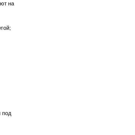
яют на
гой;
 под